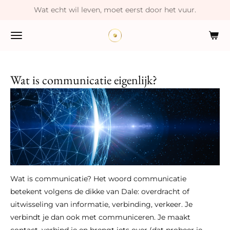
Wat echt wil leven, moet eerst door het vuur.
Ga
direct
naar
de
hoofdinhoud
Wat is communicatie eigenlijk?
Wat is communicatie? Het woord communicatie
betekent volgens de dikke van Dale:
overdracht of
uitwisseling van informatie, verbinding, verkeer.
Je
verbindt je dan ook met communiceren. Je maakt