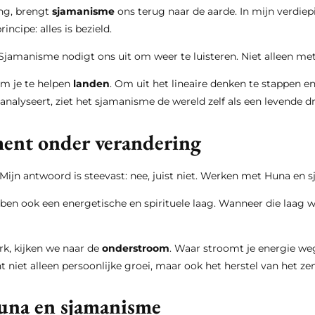
ing, brengt
sjamanisme
ons terug naar de aarde. In mijn verdie
incipe: alles is bezield.
Sjamanisme nodigt ons uit om weer te luisteren. Niet alleen me
om je te helpen
landen
. Om uit het lineaire denken te stappen 
analyseert, ziet het sjamanisme de wereld zelf als een levend
ament onder verandering
Mijn antwoord is steevast: nee, juist niet. Werken met Huna en 
en ook een energetische en spirituele laag. Wanneer die laag wo
k, kijken we naar de
onderstroom
. Waar stroomt je energie weg
niet alleen persoonlijke groei, maar ook het herstel van het ze
Huna en sjamanisme