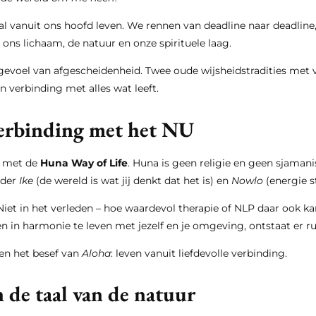
al vanuit ons hoofd leven. We rennen van deadline naar deadline
ns lichaam, de natuur en onze spirituele laag.
evoel van afgescheidenheid. Twee oude wijsheidstradities met 
in verbinding met alles wat leeft.
verbinding met het NU
g met de
Huna Way of Life
. Huna is geen religie en geen sjamani
nder
Ike
(de wereld is wat jij denkt dat het is) en
Nowlo
(energie s
 Niet in het verleden – hoe waardevol therapie of NLP daar ook ka
n in harmonie te leven met jezelf en je omgeving, ontstaat er r
 en het besef van
Aloha
: leven vanuit liefdevolle verbinding.
 de taal van de natuur