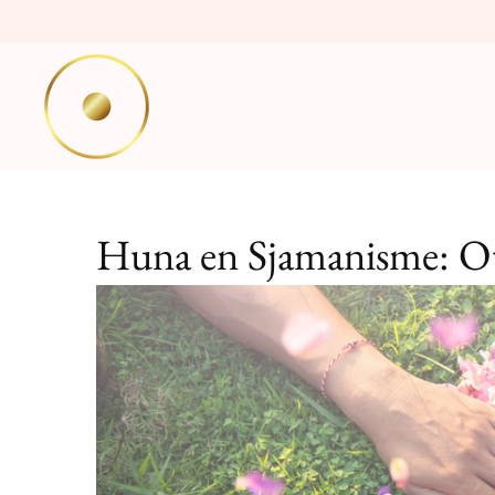
Ga
direct
naar
de
hoofdinhoud
Huna en Sjamanisme: Ou