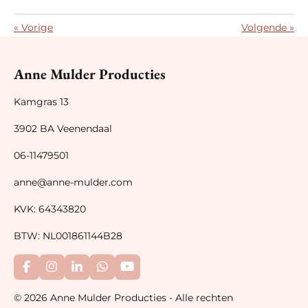
«
Vorige
Volgende
»
Anne Mulder Producties
Kamgras 13
3902 BA Veenendaal
06-11479501
anne@anne-mulder.com
KVK: 64343820
BTW: NL001861144B28
F
I
L
W
Y
a
n
i
h
o
c
s
n
a
u
© 2026 Anne Mulder Producties - Alle rechten
e
t
k
t
T